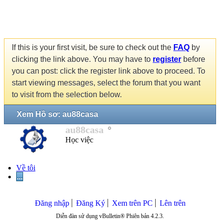
If this is your first visit, be sure to check out the
FAQ
by
clicking the link above. You may have to
register
before
you can post: click the register link above to proceed. To
start viewing messages, select the forum that you want
to visit from the selection below.
Xem Hồ sơ: au88casa
au88casa
Học việc
Về tôi
...
Đăng nhập
Đăng Ký
Xem trên PC
Lên trên
Diễn đàn sử dụng vBulletin® Phiên bản 4.2.3.