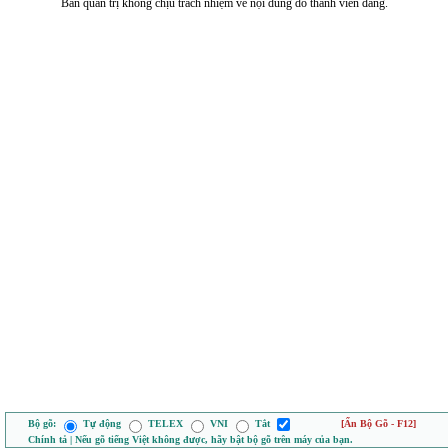
Ban quản trị không chịu trách nhiệm về nội dung do thành viên đăng.
Bộ gõ:
Tự động
TELEX
VNI
Tắt
[Ẩn Bộ Gõ - F12]
Chính tả | Nếu gõ tiếng Việt không được, hãy bật bộ gõ trên máy của bạn.