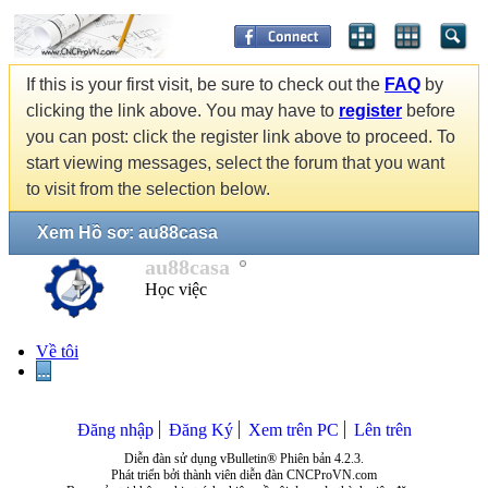
If this is your first visit, be sure to check out the
FAQ
by
clicking the link above. You may have to
register
before
you can post: click the register link above to proceed. To
start viewing messages, select the forum that you want
to visit from the selection below.
Xem Hồ sơ: au88casa
au88casa
Học việc
Về tôi
...
Đăng nhập
Đăng Ký
Xem trên PC
Lên trên
Diễn đàn sử dụng vBulletin® Phiên bản 4.2.3.
Phát triển bởi thành viên diễn đàn CNCProVN.com