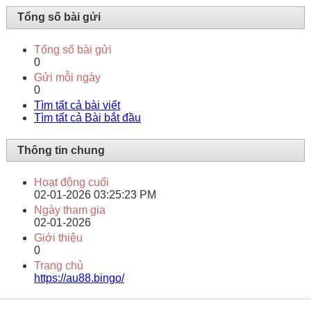
Tổng số bài gửi
Tổng số bài gửi
0
Gửi mỗi ngày
0
Tìm tất cả bài viết
Tìm tất cả Bài bắt đầu
Thông tin chung
Hoạt động cuối
02-01-2026
03:25:23 PM
Ngày tham gia
02-01-2026
Giới thiệu
0
Trang chủ
https://au88.bingo/