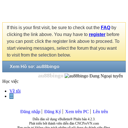
If this is your first visit, be sure to check out the
FAQ
by
clicking the link above. You may have to
register
before
you can post: click the register link above to proceed. To
start viewing messages, select the forum that you want
to visit from the selection below.
Xem Hồ sơ: au88bingo
au88bingo
Học việc
Về tôi
...
Đăng nhập
Đăng Ký
Xem trên PC
Lên trên
Diễn đàn sử dụng vBulletin® Phiên bản 4.2.3.
Phát triển bởi thành viên diễn đàn CNCProVN.com
Ban quản trị không chịu trách nhiệm về nội dung do thành viên đăng.