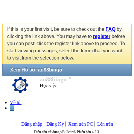
If this is your first visit, be sure to check out the
FAQ
by
clicking the link above. You may have to
register
before
you can post: click the register link above to proceed. To
start viewing messages, select the forum that you want
to visit from the selection below.
Xem Hồ sơ: au88bingo
au88bingo
Học việc
Về tôi
...
Đăng nhập
Đăng Ký
Xem trên PC
Lên trên
Diễn đàn sử dụng vBulletin® Phiên bản 4.2.3.