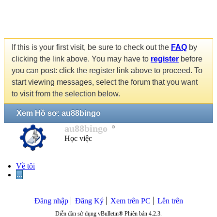
If this is your first visit, be sure to check out the
FAQ
by
clicking the link above. You may have to
register
before
you can post: click the register link above to proceed. To
start viewing messages, select the forum that you want
to visit from the selection below.
Xem Hồ sơ: au88bingo
au88bingo
Học việc
Về tôi
...
Đăng nhập
Đăng Ký
Xem trên PC
Lên trên
Diễn đàn sử dụng vBulletin® Phiên bản 4.2.3.