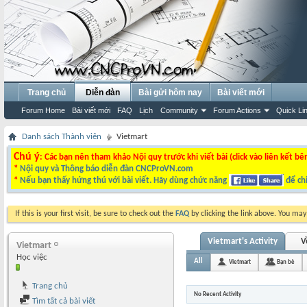
Trang chủ
Diễn đàn
Bài gửi hôm nay
Bài viết mới
Forum Home
Bài viết mới
FAQ
Lịch
Community
Forum Actions
Quick Li
Danh sách Thành viên
Vietmart
Chú ý
: Các bạn nên tham khảo Nội quy trước khi viết bài (click vào liên kết bê
*
Nội quy và Thông báo diễn đàn CNCProVN.com
*
Nếu bạn thấy hứng thú với bài viết. Hãy dùng chức năng
để chi
If this is your first visit, be sure to check out the
FAQ
by clicking the link above. You ma
Vietmart's Activity
V
Vietmart
Học việc
All
Vietmart
Bạn bè
Trang chủ
No Recent Activity
Tìm tất cả bài viết