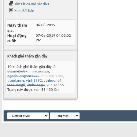
Tìm tất cả Bài bắt đầu
Xem Bài báo
Ngày tham
06-08-2019
gia
Hoạt động
07-08-2019
04:03:02
PM
cuối
Khách ghé thăm gần đây
10 khách ghé thăm gần đây là:
bigame5687
,
maycuungai
,
ngochuongseo19x2
,
nhonmy-com
,
trandanne
,
vtnh1992
,
vtnhuong4
,
vtnhuong8
,
vtnhuong9
,
yuhiad666
Trang này được xem 55,430 lần