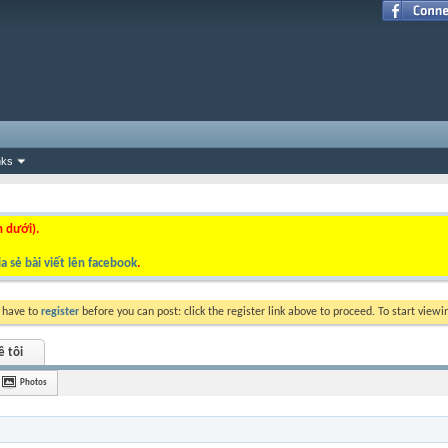
nks
n dưới).
a sẻ bài viết lên facebook
.
y have to
register
before you can post: click the register link above to proceed. To start view
ề tôi
Photos