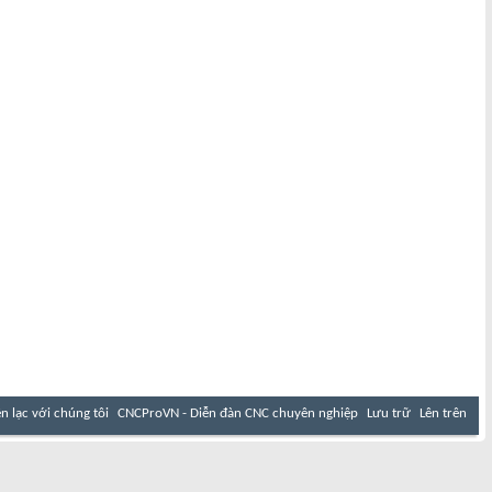
ên lạc với chúng tôi
CNCProVN - Diễn đàn CNC chuyên nghiệp
Lưu trữ
Lên trên