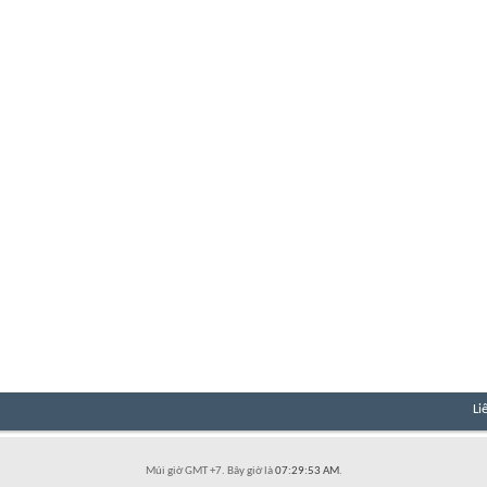
Li
Múi giờ GMT +7. Bây giờ là
07:29:53 AM
.