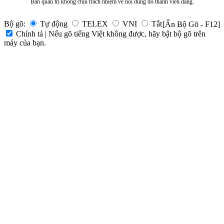
Ban quản trị không chịu trách nhiệm về nội dung do thành viên đăng.
Bộ gõ:
Tự động
TELEX
VNI
Tắt
[Ẩn Bộ Gõ - F12]
Chính tả | Nếu gõ tiếng Việt không được, hãy bật bộ gõ trên
máy của bạn.