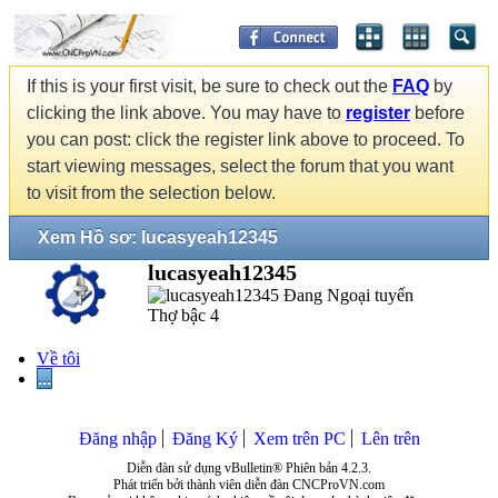
If this is your first visit, be sure to check out the
FAQ
by
clicking the link above. You may have to
register
before
you can post: click the register link above to proceed. To
start viewing messages, select the forum that you want
to visit from the selection below.
Xem Hồ sơ: lucasyeah12345
lucasyeah12345
Thợ bậc 4
Về tôi
...
Đăng nhập
Đăng Ký
Xem trên PC
Lên trên
Diễn đàn sử dụng vBulletin® Phiên bản 4.2.3.
Phát triển bởi thành viên diễn đàn CNCProVN.com