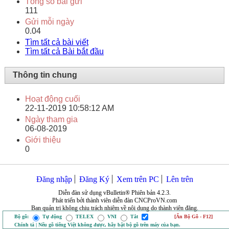
Tổng số bài gửi
111
Gửi mỗi ngày
0.04
Tìm tất cả bài viết
Tìm tất cả Bài bắt đầu
Thông tin chung
Hoạt động cuối
22-11-2019
10:58:12 AM
Ngày tham gia
06-08-2019
Giới thiệu
0
Đăng nhập
Đăng Ký
Xem trên PC
Lên trên
Diễn đàn sử dụng vBulletin® Phiên bản 4.2.3.
Phát triển bởi thành viên diễn đàn CNCProVN.com
Ban quản trị không chịu trách nhiệm về nội dung do thành viên đăng.
Bộ gõ:
Tự động
TELEX
VNI
Tắt
[Ẩn Bộ Gõ - F12]
Chính tả | Nếu gõ tiếng Việt không được, hãy bật bộ gõ trên máy của bạn.