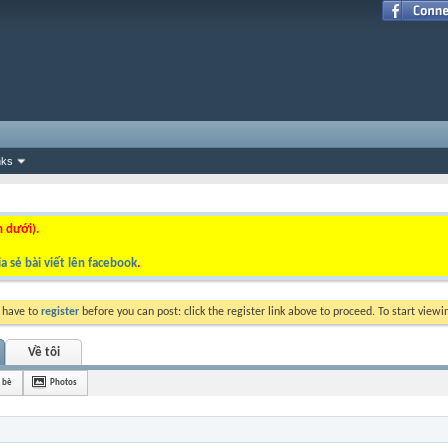
nks
n dưới).
a sẻ bài viết lên facebook
.
y have to
register
before you can post: click the register link above to proceed. To start view
Về tôi
 bè
Photos