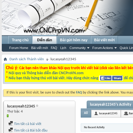
Trang chủ
Diễn đàn
Bài gửi hôm nay
Bài viết mới
Forum Home
Bài viết mới
FAQ
Lịch
Community
Forum Actions
Quick Li
Danh sách Thành viên
lucasyeah12345
Chú ý
: Các bạn nên tham khảo Nội quy trước khi viết bài (click vào liên kết bê
*
Nội quy và Thông báo diễn đàn CNCProVN.com
*
Nếu bạn thấy hứng thú với bài viết. Hãy dùng chức năng
để chi
If this is your first visit, be sure to check out the
FAQ
by clicking the link above. You ma
lucasyeah12345's Activity
lucasyeah12345
Thợ bậc 4
All
lucasyeah12345
Bạn
Tìm tất cả bài viết
No Recent Activity
Tìm tất cả Bài bắt đầu