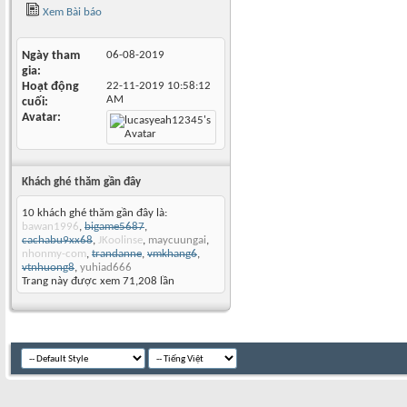
Xem Bài báo
Ngày tham
06-08-2019
gia
Hoạt động
22-11-2019
10:58:12
AM
cuối
Avatar
Khách ghé thăm gần đây
10 khách ghé thăm gần đây là:
bawan1996
,
bigame5687
,
cachabu9xx68
,
JKoolinse
,
maycuungai
,
nhonmy-com
,
trandanne
,
vmkhang6
,
vtnhuong8
,
yuhiad666
Trang này được xem 71,208 lần