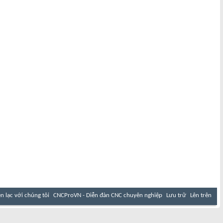
ên lạc với chúng tôi
CNCProVN - Diễn đàn CNC chuyên nghiệp
Lưu trữ
Lên trên