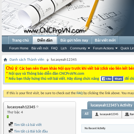
Trang chủ
Diễn đàn
Bài gửi hôm nay
Bài viết mới
Forum Home
Bài viết mới
FAQ
Lịch
Community
Forum Actions
Quick Li
Danh sách Thành viên
lucasyeah12345
Chú ý
: Các bạn nên tham khảo Nội quy trước khi viết bài (click vào liên kết bê
*
Nội quy và Thông báo diễn đàn CNCProVN.com
*
Nếu bạn thấy hứng thú với bài viết. Hãy dùng chức năng
để chi
If this is your first visit, be sure to check out the
FAQ
by clicking the link above. You ma
lucasyeah12345's Activity
lucasyeah12345
Thợ bậc 4
All
lucasyeah12345
Bạn
Tìm tất cả bài viết
No Recent Activity
Tìm tất cả Bài bắt đầu