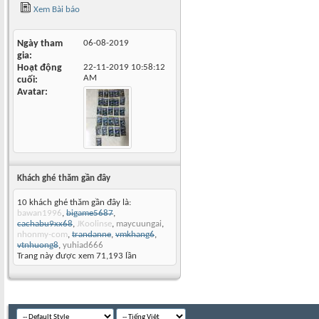
Xem Bài báo
Ngày tham
06-08-2019
gia
Hoạt động
22-11-2019
10:58:12
AM
cuối
Avatar
Khách ghé thăm gần đây
10 khách ghé thăm gần đây là:
bawan1996
,
bigame5687
,
cachabu9xx68
,
JKoolinse
,
maycuungai
,
nhonmy-com
,
trandanne
,
vmkhang6
,
vtnhuong8
,
yuhiad666
Trang này được xem 71,193 lần