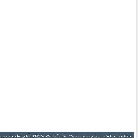
ên lạc với chúng tôi
CNCProVN - Diễn đàn CNC chuyên nghiệp
Lưu trữ
Lên trên