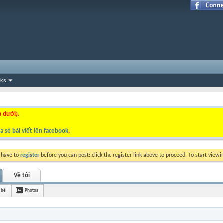
nks
n dưới).
a sẻ bài viết lên facebook
.
y have to
register
before you can post: click the register link above to proceed. To start view
Về tôi
 bè
Photos