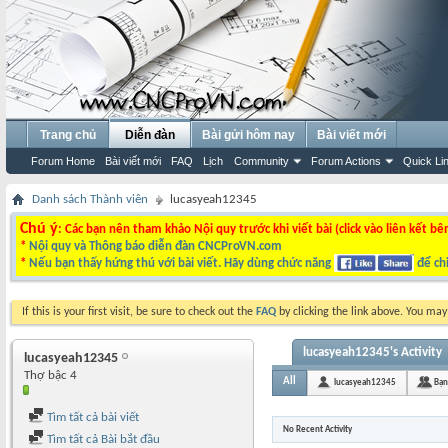
Trang chủ
Diễn đàn
Bài gửi hôm nay
Bài viết mới
Forum Home
Bài viết mới
FAQ
Lịch
Community
Forum Actions
Quick Li
Danh sách Thành viên
lucasyeah12345
Chú ý
: Các bạn nên tham khảo Nội quy trước khi viết bài (click vào liên kết bê
*
Nội quy và Thông báo diễn đàn CNCProVN.com
*
Nếu bạn thấy hứng thú với bài viết. Hãy dùng chức năng
để chi
If this is your first visit, be sure to check out the
FAQ
by clicking the link above. You ma
lucasyeah12345's Activity
lucasyeah12345
Thợ bậc 4
All
lucasyeah12345
Bạn
Tìm tất cả bài viết
No Recent Activity
Tìm tất cả Bài bắt đầu