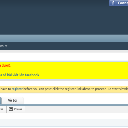
nks
n dưới).
a sẻ bài viết lên facebook
.
y have to
register
before you can post: click the register link above to proceed. To start view
Về tôi
 bè
Photos