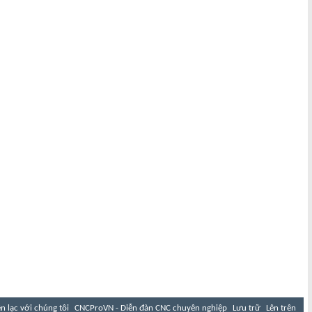
ên lạc với chúng tôi
CNCProVN - Diễn đàn CNC chuyên nghiệp
Lưu trữ
Lên trên