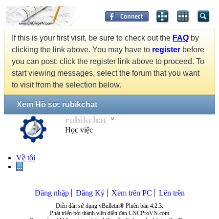
If this is your first visit, be sure to check out the
FAQ
by
clicking the link above. You may have to
register
before
you can post: click the register link above to proceed. To
start viewing messages, select the forum that you want
to visit from the selection below.
Xem Hồ sơ: rubikchat
rubikchat
Học việc
Về tôi
...
Đăng nhập
Đăng Ký
Xem trên PC
Lên trên
Diễn đàn sử dụng vBulletin® Phiên bản 4.2.3.
Phát triển bởi thành viên diễn đàn CNCProVN.com