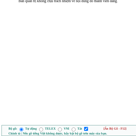
Ban quản trị không chịu trách nhiệm về nội dung do thành viên đăng.
Bộ gõ:
Tự động
TELEX
VNI
Tắt
[Ẩn Bộ Gõ - F12]
Chính tả | Nếu gõ tiếng Việt không được, hãy bật bộ gõ trên máy của bạn.