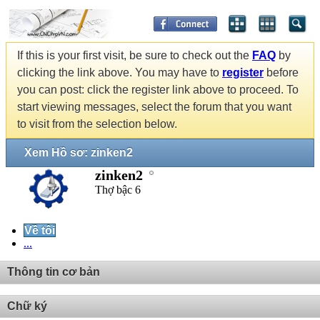
If this is your first visit, be sure to check out the
FAQ
by
clicking the link above. You may have to
register
before
you can post: click the register link above to proceed. To
start viewing messages, select the forum that you want
to visit from the selection below.
Xem Hồ sơ: zinken2
zinken2
Thợ bậc 6
Về tôi
...
Thông tin cơ bản
Chữ ký