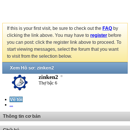
If this is your first visit, be sure to check out the
FAQ
by
clicking the link above. You may have to
register
before
you can post: click the register link above to proceed. To
start viewing messages, select the forum that you want
to visit from the selection below.
Xem Hồ sơ: zinken2
zinken2
Thợ bậc 6
Về tôi
...
Thông tin cơ bản