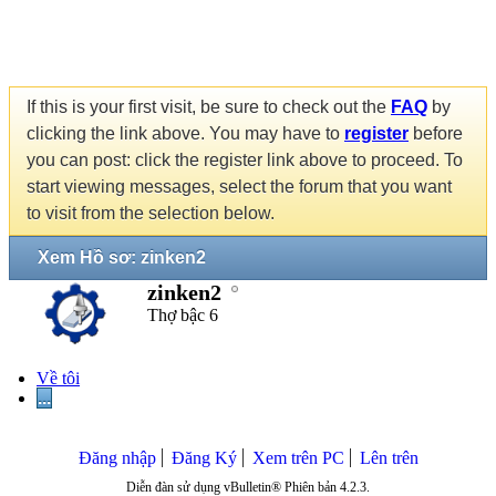
If this is your first visit, be sure to check out the
FAQ
by
clicking the link above. You may have to
register
before
you can post: click the register link above to proceed. To
start viewing messages, select the forum that you want
to visit from the selection below.
Xem Hồ sơ: zinken2
zinken2
Thợ bậc 6
Về tôi
...
Đăng nhập
Đăng Ký
Xem trên PC
Lên trên
Diễn đàn sử dụng vBulletin® Phiên bản 4.2.3.