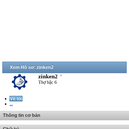
Xem Hồ sơ: zinken2
zinken2
Thợ bậc 6
Về tôi
...
Thông tin cơ bản