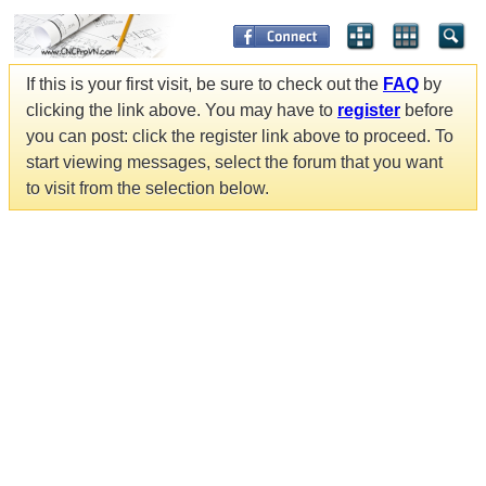
If this is your first visit, be sure to check out the
FAQ
by
clicking the link above. You may have to
register
before
you can post: click the register link above to proceed. To
start viewing messages, select the forum that you want
to visit from the selection below.