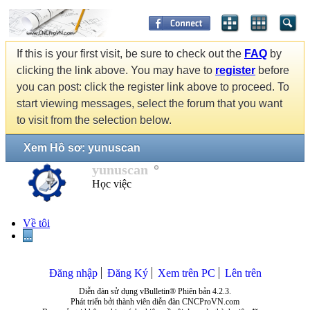
If this is your first visit, be sure to check out the
FAQ
by
clicking the link above. You may have to
register
before
you can post: click the register link above to proceed. To
start viewing messages, select the forum that you want
to visit from the selection below.
Xem Hồ sơ: yunuscan
yunuscan
Học việc
Về tôi
...
Đăng nhập
Đăng Ký
Xem trên PC
Lên trên
Diễn đàn sử dụng vBulletin® Phiên bản 4.2.3.
Phát triển bởi thành viên diễn đàn CNCProVN.com