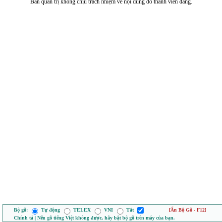
Ban quản trị không chịu trách nhiệm về nội dung do thành viên đăng.
Bộ gõ:
Tự động
TELEX
VNI
Tắt
[Ẩn Bộ Gõ - F12]
Chính tả | Nếu gõ tiếng Việt không được, hãy bật bộ gõ trên máy của bạn.