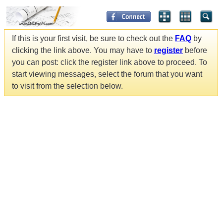
If this is your first visit, be sure to check out the
FAQ
by
clicking the link above. You may have to
register
before
you can post: click the register link above to proceed. To
start viewing messages, select the forum that you want
to visit from the selection below.