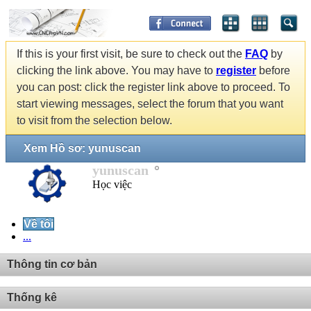
If this is your first visit, be sure to check out the
FAQ
by
clicking the link above. You may have to
register
before
you can post: click the register link above to proceed. To
start viewing messages, select the forum that you want
to visit from the selection below.
Xem Hồ sơ: yunuscan
yunuscan
Học việc
Về tôi
...
Thông tin cơ bản
Thống kê