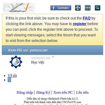
If this is your first visit, be sure to check out the
FAQ
by
clicking the link above. You may have to
register
before
you can post: click the register link above to proceed. To
start viewing messages, select the forum that you want
to visit from the selection below.
Xem Hồ sơ: yunuscan
yunuscan
Học việc
Về tôi
...
Đăng nhập
Đăng Ký
Xem trên PC
Lên trên
Diễn đàn sử dụng vBulletin® Phiên bản 4.2.3.
Phát triển bởi thành viên diễn đàn CNCProVN.com