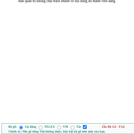
Ban quản trị không chịu trách nhiệm về nội dung do thành viên đăng.
Bộ gõ:
Tự động
TELEX
VNI
Tắt
[Ẩn Bộ Gõ - F12]
Chính tả | Nếu gõ tiếng Việt không được, hãy bật bộ gõ trên máy của bạn.