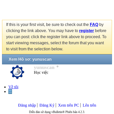
If this is your first visit, be sure to check out the
FAQ
by
clicking the link above. You may have to
register
before
you can post: click the register link above to proceed. To
start viewing messages, select the forum that you want
to visit from the selection below.
Xem Hồ sơ: yunuscan
yunuscan
Học việc
Về tôi
...
Đăng nhập
Đăng Ký
Xem trên PC
Lên trên
Diễn đàn sử dụng vBulletin® Phiên bản 4.2.3.