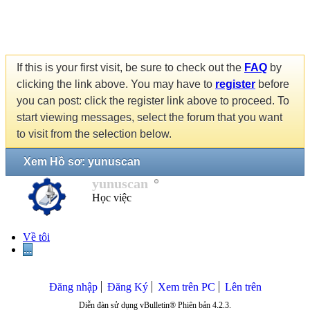
If this is your first visit, be sure to check out the
FAQ
by
clicking the link above. You may have to
register
before
you can post: click the register link above to proceed. To
start viewing messages, select the forum that you want
to visit from the selection below.
Xem Hồ sơ: yunuscan
yunuscan
Học việc
Về tôi
...
Đăng nhập
Đăng Ký
Xem trên PC
Lên trên
Diễn đàn sử dụng vBulletin® Phiên bản 4.2.3.