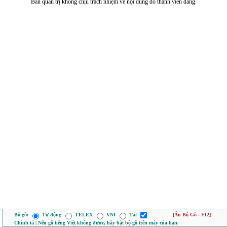
Ban quản trị không chịu trách nhiệm về nội dung do thành viên đăng.
Bộ gõ:
Tự động
TELEX
VNI
Tắt
[Ẩn Bộ Gõ - F12]
Chính tả | Nếu gõ tiếng Việt không được, hãy bật bộ gõ trên máy của bạn.