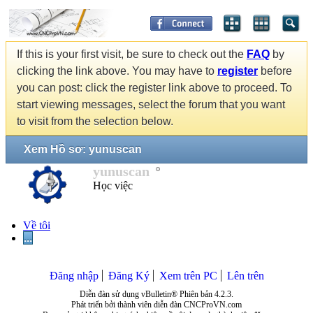
If this is your first visit, be sure to check out the
FAQ
by
clicking the link above. You may have to
register
before
you can post: click the register link above to proceed. To
start viewing messages, select the forum that you want
to visit from the selection below.
Xem Hồ sơ: yunuscan
yunuscan
Học việc
Về tôi
...
Đăng nhập
Đăng Ký
Xem trên PC
Lên trên
Diễn đàn sử dụng vBulletin® Phiên bản 4.2.3.
Phát triển bởi thành viên diễn đàn CNCProVN.com