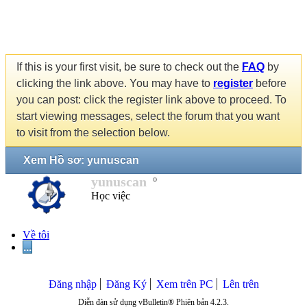
If this is your first visit, be sure to check out the
FAQ
by
clicking the link above. You may have to
register
before
you can post: click the register link above to proceed. To
start viewing messages, select the forum that you want
to visit from the selection below.
Xem Hồ sơ: yunuscan
yunuscan
Học việc
Về tôi
...
Đăng nhập
Đăng Ký
Xem trên PC
Lên trên
Diễn đàn sử dụng vBulletin® Phiên bản 4.2.3.