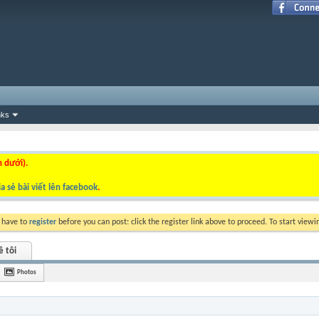
nks
n dưới).
a sẻ bài viết lên facebook
.
y have to
register
before you can post: click the register link above to proceed. To start view
ề tôi
Photos