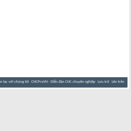
ên lạc với chúng tôi
CNCProVN - Diễn đàn CNC chuyên nghiệp
Lưu trữ
Lên trên