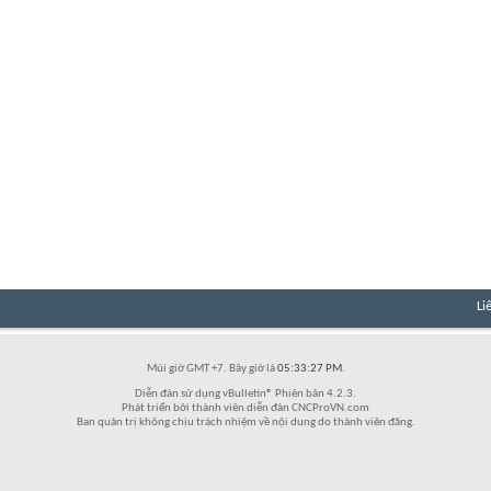
Li
Múi giờ GMT +7. Bây giờ là
05:33:27 PM
.
Diễn đàn sử dụng vBulletin® Phiên bản 4.2.3.
Phát triển bởi thành viên diễn đàn CNCProVN.com
Ban quản trị không chịu trách nhiệm về nội dung do thành viên đăng.