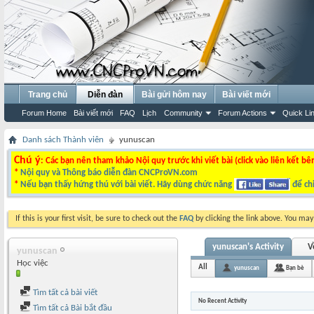
Trang chủ
Diễn đàn
Bài gửi hôm nay
Bài viết mới
Forum Home
Bài viết mới
FAQ
Lịch
Community
Forum Actions
Quick Li
Danh sách Thành viên
yunuscan
Chú ý
: Các bạn nên tham khảo Nội quy trước khi viết bài (click vào liên kết bê
*
Nội quy và Thông báo diễn đàn CNCProVN.com
*
Nếu bạn thấy hứng thú với bài viết. Hãy dùng chức năng
để chi
If this is your first visit, be sure to check out the
FAQ
by clicking the link above. You ma
yunuscan's Activity
V
yunuscan
Học việc
All
yunuscan
Bạn bè
Tìm tất cả bài viết
No Recent Activity
Tìm tất cả Bài bắt đầu