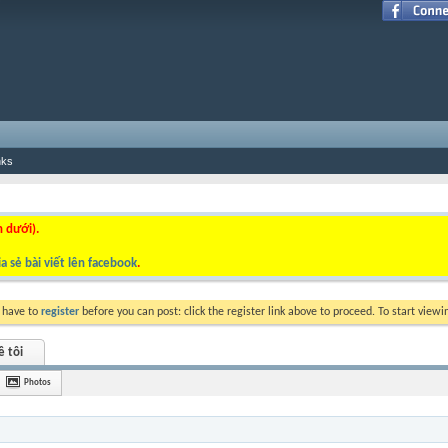
nks
n dưới).
a sẻ bài viết lên facebook
.
y have to
register
before you can post: click the register link above to proceed. To start view
ề tôi
Photos