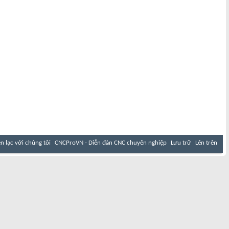
ên lạc với chúng tôi
CNCProVN - Diễn đàn CNC chuyên nghiệp
Lưu trữ
Lên trên