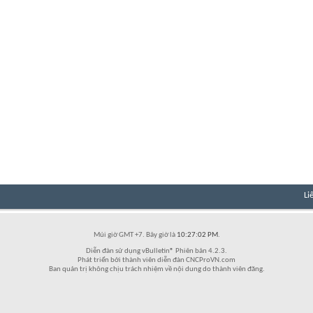
Li
Múi giờ GMT +7. Bây giờ là
10:27:02 PM
.
Diễn đàn sử dụng vBulletin® Phiên bản 4.2.3.
Phát triển bởi thành viên diễn đàn CNCProVN.com
Ban quản trị không chịu trách nhiệm về nội dung do thành viên đăng.