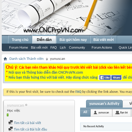
Trang chủ
Diễn đàn
Bài gửi hôm nay
Bài viết mới
Forum Home
Bài viết mới
FAQ
Lịch
Community
Forum Actions
Quick Li
Danh sách Thành viên
yunuscan
Chú ý
: Các bạn nên tham khảo Nội quy trước khi viết bài (click vào liên kết bê
*
Nội quy và Thông báo diễn đàn CNCProVN.com
*
Nếu bạn thấy hứng thú với bài viết. Hãy dùng chức năng
để chi
If this is your first visit, be sure to check out the
FAQ
by clicking the link above. You ma
yunuscan's Activity
V
yunuscan
Học việc
All
yunuscan
Bạn bè
Tìm tất cả bài viết
No Recent Activity
Tìm tất cả Bài bắt đầu