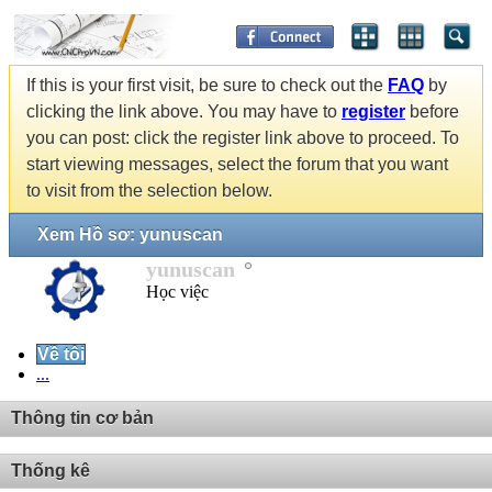
If this is your first visit, be sure to check out the
FAQ
by
clicking the link above. You may have to
register
before
you can post: click the register link above to proceed. To
start viewing messages, select the forum that you want
to visit from the selection below.
Xem Hồ sơ: yunuscan
yunuscan
Học việc
Về tôi
...
Thông tin cơ bản
Thống kê