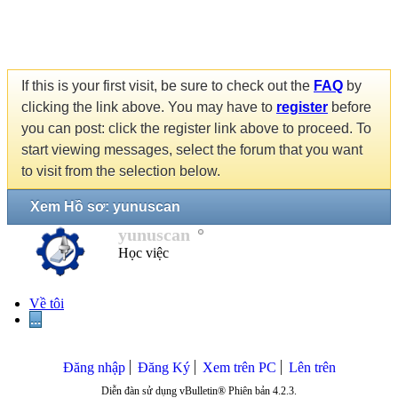
If this is your first visit, be sure to check out the
FAQ
by
clicking the link above. You may have to
register
before
you can post: click the register link above to proceed. To
start viewing messages, select the forum that you want
to visit from the selection below.
Xem Hồ sơ: yunuscan
yunuscan
Học việc
Về tôi
...
Đăng nhập
Đăng Ký
Xem trên PC
Lên trên
Diễn đàn sử dụng vBulletin® Phiên bản 4.2.3.