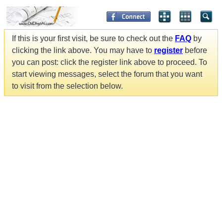
If this is your first visit, be sure to check out the
FAQ
by
clicking the link above. You may have to
register
before
you can post: click the register link above to proceed. To
start viewing messages, select the forum that you want
to visit from the selection below.