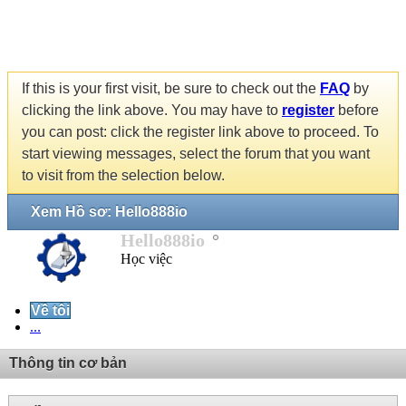
If this is your first visit, be sure to check out the
FAQ
by
clicking the link above. You may have to
register
before
you can post: click the register link above to proceed. To
start viewing messages, select the forum that you want
to visit from the selection below.
Xem Hồ sơ: Hello888io
Hello888io
Học việc
Về tôi
...
Thông tin cơ bản