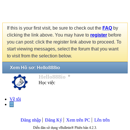
If this is your first visit, be sure to check out the
FAQ
by
clicking the link above. You may have to
register
before
you can post: click the register link above to proceed. To
start viewing messages, select the forum that you want
to visit from the selection below.
Xem Hồ sơ: Hello888io
Hello888io
Học việc
Về tôi
...
Đăng nhập
Đăng Ký
Xem trên PC
Lên trên
Diễn đàn sử dụng vBulletin® Phiên bản 4.2.3.