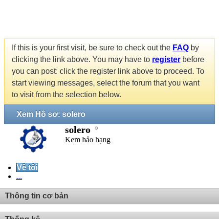
If this is your first visit, be sure to check out the
FAQ
by
clicking the link above. You may have to
register
before
you can post: click the register link above to proceed. To
start viewing messages, select the forum that you want
to visit from the selection below.
Xem Hồ sơ: solero
solero
Kem hảo hạng
Về tôi
...
Thông tin cơ bản