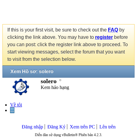
If this is your first visit, be sure to check out the
FAQ
by
clicking the link above. You may have to
register
before
you can post: click the register link above to proceed. To
start viewing messages, select the forum that you want
to visit from the selection below.
Xem Hồ sơ: solero
solero
Kem hảo hạng
Về tôi
...
Đăng nhập
Đăng Ký
Xem trên PC
Lên trên
Diễn đàn sử dụng vBulletin® Phiên bản 4.2.3.