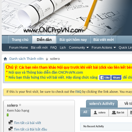
Trang chủ
Diễn đàn
Bài gửi hôm nay
Bài viết mới
Forum Home
Bài viết mới
FAQ
Lịch
Community
Forum Actions
Quick Li
Danh sách Thành viên
solero
Chú ý
: Các bạn nên tham khảo Nội quy trước khi viết bài (click vào liên kết bê
*
Nội quy và Thông báo diễn đàn CNCProVN.com
*
Nếu bạn thấy hứng thú với bài viết. Hãy dùng chức năng
để chi
If this is your first visit, be sure to check out the
FAQ
by clicking the link above. You ma
solero's Activity
Về t
solero
Kem hảo hạng
All
solero
Bạn bè
Tìm tất cả bài viết
No Recent Activity
Tìm tất cả Bài bắt đầu