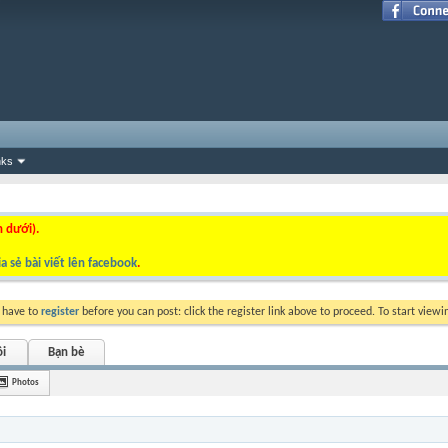
nks
n dưới).
a sẻ bài viết lên facebook
.
y have to
register
before you can post: click the register link above to proceed. To start view
ôi
Bạn bè
Photos