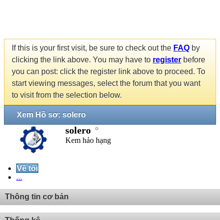
If this is your first visit, be sure to check out the
FAQ
by
clicking the link above. You may have to
register
before
you can post: click the register link above to proceed. To
start viewing messages, select the forum that you want
to visit from the selection below.
Xem Hồ sơ: solero
solero
Kem hảo hạng
Về tôi
...
Thông tin cơ bản