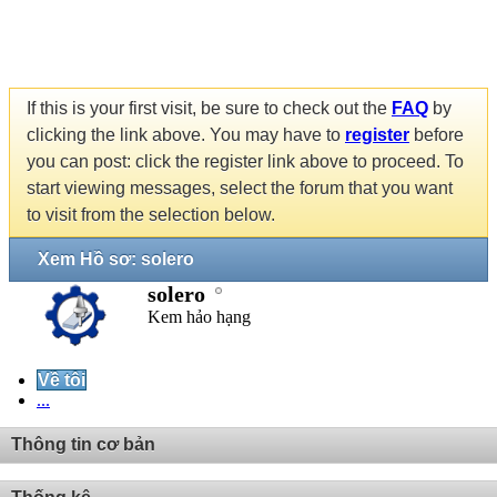
If this is your first visit, be sure to check out the
FAQ
by
clicking the link above. You may have to
register
before
you can post: click the register link above to proceed. To
start viewing messages, select the forum that you want
to visit from the selection below.
Xem Hồ sơ: solero
solero
Kem hảo hạng
Về tôi
...
Thông tin cơ bản