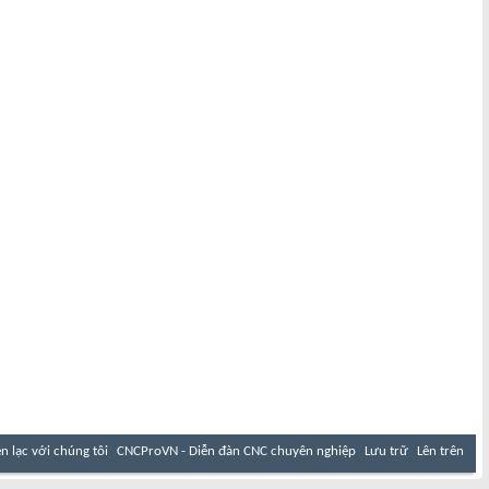
ên lạc với chúng tôi
CNCProVN - Diễn đàn CNC chuyên nghiệp
Lưu trữ
Lên trên