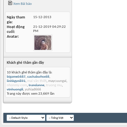
Xem Bài báo
Ngày tham
15-12-2013
gia
Hoạt động
21-12-2019
04:29:22
PM
cuối
Avatar
Khách ghé thăm gần đây
10 khách ghé thăm gần đây là:
bigame5687
,
cachabu9xx68
,
linhkgyn891
,
mai văn thiết
,
maycuungai
,
nhonmy-com
,
trandanne
,
truong mu
,
vtnhuong8
,
yuhiad666
Trang này được xem 23,669 lần