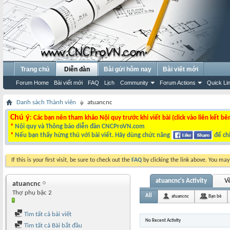
Trang chủ
Diễn đàn
Bài gửi hôm nay
Bài viết mới
Forum Home
Bài viết mới
FAQ
Lịch
Community
Forum Actions
Quick Li
Danh sách Thành viên
atuancnc
Chú ý
: Các bạn nên tham khảo Nội quy trước khi viết bài (click vào liên kết bê
*
Nội quy và Thông báo diễn đàn CNCProVN.com
*
Nếu bạn thấy hứng thú với bài viết. Hãy dùng chức năng
để chi
If this is your first visit, be sure to check out the
FAQ
by clicking the link above. You ma
atuancnc's Activity
Về
atuancnc
Thợ phụ bậc 2
All
atuancnc
Bạn bè
Tìm tất cả bài viết
No Recent Activity
Tìm tất cả Bài bắt đầu