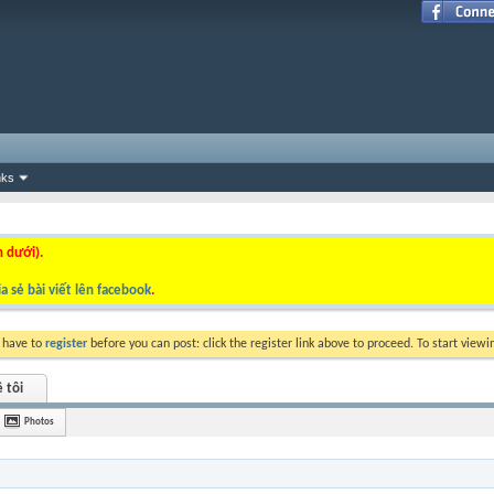
nks
n dưới).
a sẻ bài viết lên facebook
.
y have to
register
before you can post: click the register link above to proceed. To start view
 tôi
Photos