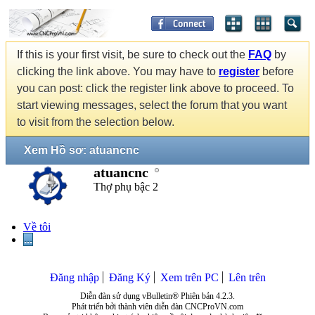
If this is your first visit, be sure to check out the
FAQ
by
clicking the link above. You may have to
register
before
you can post: click the register link above to proceed. To
start viewing messages, select the forum that you want
to visit from the selection below.
Xem Hồ sơ: atuancnc
atuancnc
Thợ phụ bậc 2
Về tôi
...
Đăng nhập
Đăng Ký
Xem trên PC
Lên trên
Diễn đàn sử dụng vBulletin® Phiên bản 4.2.3.
Phát triển bởi thành viên diễn đàn CNCProVN.com