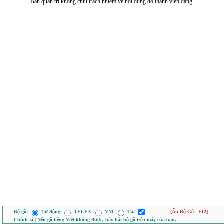
Ban quản trị không chịu trách nhiệm về nội dung do thành viên đăng.
Bộ gõ:
Tự động
TELEX
VNI
Tắt
[Ẩn Bộ Gõ - F12]
Chính tả | Nếu gõ tiếng Việt không được, hãy bật bộ gõ trên máy của bạn.