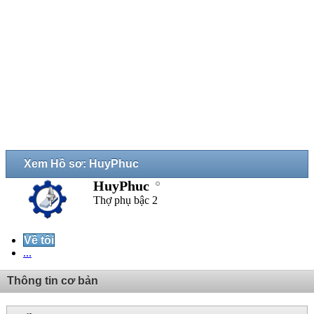
Xem Hồ sơ: HuyPhuc
HuyPhuc
Thợ phụ bậc 2
Về tôi
...
Thông tin cơ bản