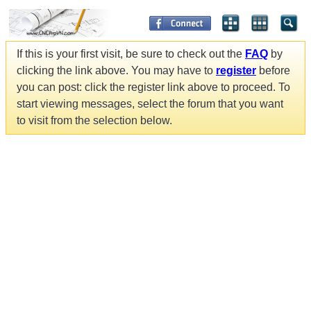
If this is your first visit, be sure to check out the
FAQ
by
clicking the link above. You may have to
register
before
you can post: click the register link above to proceed. To
start viewing messages, select the forum that you want
to visit from the selection below.