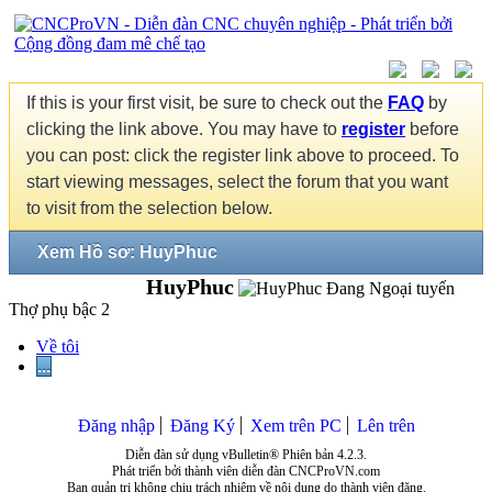
If this is your first visit, be sure to check out the
FAQ
by
clicking the link above. You may have to
register
before
you can post: click the register link above to proceed. To
start viewing messages, select the forum that you want
to visit from the selection below.
Xem Hồ sơ: HuyPhuc
HuyPhuc
Thợ phụ bậc 2
Về tôi
...
Đăng nhập
Đăng Ký
Xem trên PC
Lên trên
Diễn đàn sử dụng vBulletin® Phiên bản 4.2.3.
Phát triển bởi thành viên diễn đàn CNCProVN.com
Ban quản trị không chịu trách nhiệm về nội dung do thành viên đăng.