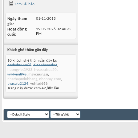
Xem Bài báo
Ngày tham
01-11-2013
gia
Hoạt động
19-05-2026
02:40:35
PM
cuối
Khách ghé thăm gần đây
10 khách ghé thăm gần đây là:
cachabu9xx68
,
dinhphanadv2
,
huongviet3933
,
hvseoulspa20
,
linklymi893
,
maycuungai
,
nhathapminhhang
,
nhonmy-com
,
thuxalu2124
,
yuhiad666
Trang này được xem 42,883 lần