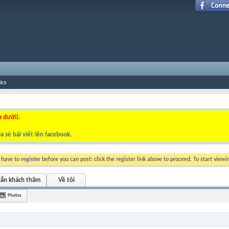
nks
n dưới).
a sẻ bài viết lên facebook
.
y have to
register
before you can post: click the register link above to proceed. To start view
hắn khách thăm
Về tôi
Photos