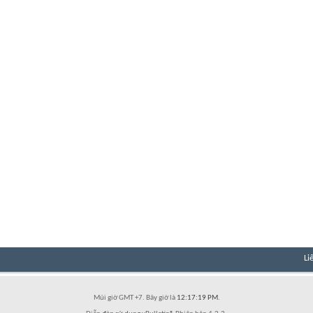
Li
Múi giờ GMT +7. Bây giờ là
12:17:19 PM
.