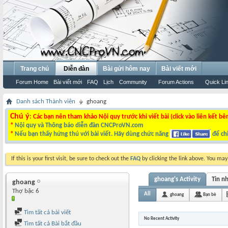
Trang chủ
Diễn đàn
Bài gửi hôm nay
Bài viết mới
Forum Home
Bài viết mới
FAQ
Lịch
Community
Forum Actions
Quick Li
Danh sách Thành viên
ghoang
Chú ý
: Các bạn nên tham khảo Nội quy trước khi viết bài (click vào liên kết bê
*
Nội quy và Thông báo diễn đàn CNCProVN.com
*
Nếu bạn thấy hứng thú với bài viết. Hãy dùng chức năng
để chi
If this is your first visit, be sure to check out the
FAQ
by clicking the link above. You ma
ghoang's Activity
Tin n
ghoang
Thợ bậc 6
All
ghoang
Bạn bè
Tìm tất cả bài viết
No Recent Activity
Tìm tất cả Bài bắt đầu