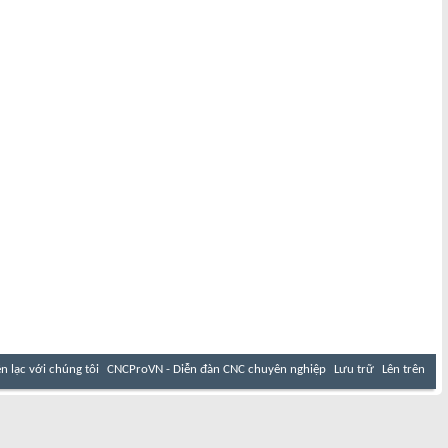
ên lạc với chúng tôi
CNCProVN - Diễn đàn CNC chuyên nghiệp
Lưu trữ
Lên trên