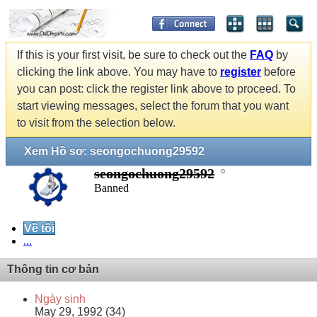
If this is your first visit, be sure to check out the
FAQ
by
clicking the link above. You may have to
register
before
you can post: click the register link above to proceed. To
start viewing messages, select the forum that you want
to visit from the selection below.
Xem Hồ sơ: seongochuong29592
seongochuong29592
Banned
Về tôi
...
Thông tin cơ bản
Ngày sinh
May 29, 1992 (34)