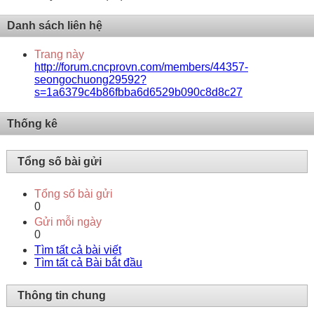
Danh sách liên hệ
Trang này
http://forum.cncprovn.com/members/44357-
seongochuong29592?
s=1a6379c4b86fbba6d6529b090c8d8c27
Thống kê
Tổng số bài gửi
Tổng số bài gửi
0
Gửi mỗi ngày
0
Tìm tất cả bài viết
Tìm tất cả Bài bắt đầu
Thông tin chung