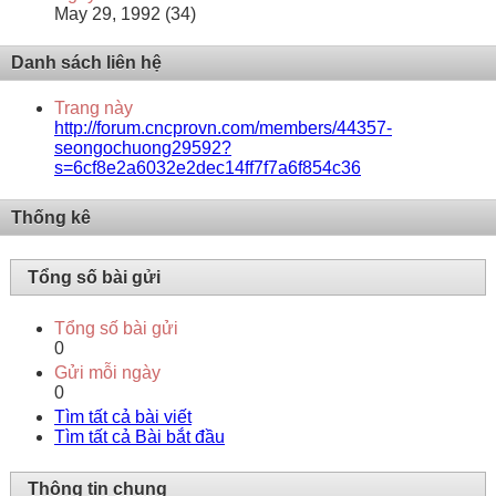
May 29, 1992 (34)
Danh sách liên hệ
Trang này
http://forum.cncprovn.com/members/44357-
seongochuong29592?
s=6cf8e2a6032e2dec14ff7f7a6f854c36
Thống kê
Tổng số bài gửi
Tổng số bài gửi
0
Gửi mỗi ngày
0
Tìm tất cả bài viết
Tìm tất cả Bài bắt đầu
Thông tin chung