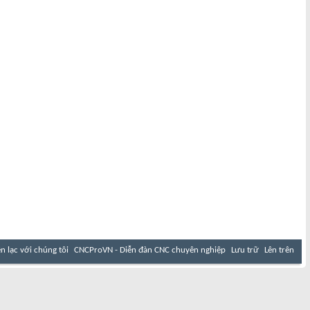
ên lạc với chúng tôi
CNCProVN - Diễn đàn CNC chuyên nghiệp
Lưu trữ
Lên trên