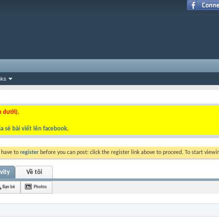
nks
n dưới).
a sẻ bài viết lên facebook
.
y have to
register
before you can post: click the register link above to proceed. To start view
vity
Về tôi
Bạn bè
Photos