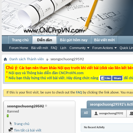
Trang chủ
Diễn đàn
Bài gửi hôm nay
Bài viết mới
Forum Home
Bài viết mới
FAQ
Lịch
Community
Forum Actions
Quick Li
Danh sách Thành viên
seongochuong29592
Chú ý
: Các bạn nên tham khảo Nội quy trước khi viết bài (click vào liên kết bê
*
Nội quy và Thông báo diễn đàn CNCProVN.com
*
Nếu bạn thấy hứng thú với bài viết. Hãy dùng chức năng
để chi
If this is your first visit, be sure to check out the
FAQ
by clicking the link above. You ma
seongochuong29592's Acti
seongochuong29592
Banned
All
seongochuong29592
Trang chủ
No Recent Activity
Tìm tất cả bài viết