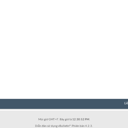
Li
Múi giờ GMT +7. Bây giờ là
12:30:52 PM
.
Diễn đàn sử dụng vBulletin® Phiên bản 4.2.3.