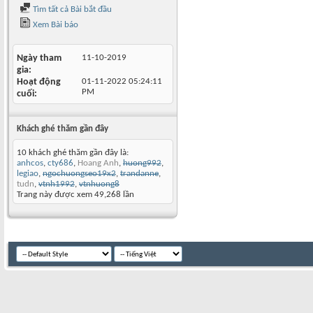
Tìm tất cả Bài bắt đầu
Xem Bài báo
Ngày tham
11-10-2019
gia
Hoạt động
01-11-2022
05:24:11
PM
cuối
Khách ghé thăm gần đây
10 khách ghé thăm gần đây là:
anhcos
,
cty686
,
Hoang Anh
,
huong992
,
legiao
,
ngochuongseo19x2
,
trandanne
,
tudn
,
vtnh1992
,
vtnhuong8
Trang này được xem 49,268 lần