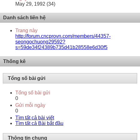
May 29, 1992 (34)
Danh sách liên hệ
Trang này
http://forum.cncprovn.com/members/44357-
seongochuong29592?
s=59de34f24389b735d41b28558e6d30f5
Thống kê
Tổng số bài gửi
Tổng số bài gửi
0
Gửi mỗi ngày
0
Tìm tất cả bài viết
Tìm tất cả Bài bắt đầu
Thông tin chung