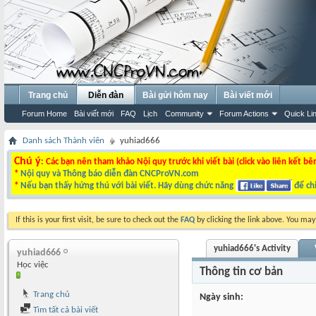
Trang chủ
Diễn đàn
Bài gửi hôm nay
Bài viết mới
Forum Home
Bài viết mới
FAQ
Lịch
Community
Forum Actions
Quick Li
Danh sách Thành viên
yuhiad666
Chú ý
: Các bạn nên tham khảo Nội quy trước khi viết bài (click vào liên kết bê
*
Nội quy và Thông báo diễn đàn CNCProVN.com
*
Nếu bạn thấy hứng thú với bài viết. Hãy dùng chức năng
để chi
If this is your first visit, be sure to check out the
FAQ
by clicking the link above. You ma
yuhiad666's Activity
yuhiad666
Học việc
Thông tin cơ bản
Trang chủ
Ngày sinh
Tìm tất cả bài viết