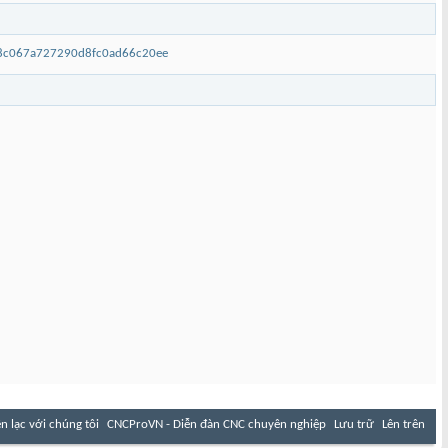
38c067a727290d8fc0ad66c20ee
ên lạc với chúng tôi
CNCProVN - Diễn đàn CNC chuyên nghiệp
Lưu trữ
Lên trên