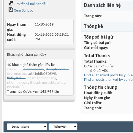
Tìm tất cả Bài bắt đầu
Danh sách liên hệ
Xem Bài báo
Trang này
Ngày tham
11-10-2019
Thống kê
gia
Hoạt động
01-11-2022
05:19:21
Tổng số bài gửi
PM
cuối
Tổng số bài gửi
Gửi mỗi ngày
Khách ghé thăm gần đây
Total Thanks
Total Thanks
10 khách ghé thăm gần đây là:
Được cám ơn 0 lần
cuala888
,
dinhphanadv
,
dinhphanadv2
,
ở 0 bài viết
everonasiax
,
LakMobile050595
,
Find all thanked posts by yuhi
linklymi893
,
nhathapminhhang
,
Find all posts thanked by yuhi
nhonmy-com
,
thucphamsachtoantot
,
tincuala88
Thông tin chung
Trang này được xem 145,949 lần
Hoạt động cuối
Ngày tham gia
Giới thiệu
Trang chủ