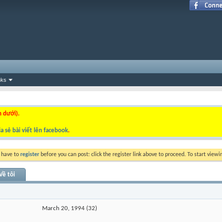
nks
n dưới).
a sẻ bài viết lên facebook
.
y have to
register
before you can post: click the register link above to proceed. To start view
Về tôi
March 20, 1994 (32)