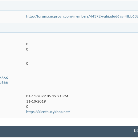
http://forum.cncprovn.com/members/44372-yuhiad666?s=4fbb6
0
0
0
ad666
ad666
01-11-2022
05:19:21 PM
11-10-2019
0
https://kienthucykhoa.net/
Li