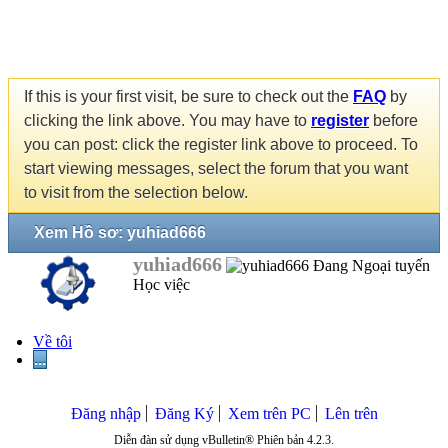
If this is your first visit, be sure to check out the
FAQ
by
clicking the link above. You may have to
register
before
you can post: click the register link above to proceed. To
start viewing messages, select the forum that you want
to visit from the selection below.
Xem Hồ sơ: yuhiad666
yuhiad666
Học việc
Về tôi
...
Đăng nhập
Đăng Ký
Xem trên PC
Lên trên
Diễn đàn sử dụng vBulletin® Phiên bản 4.2.3.