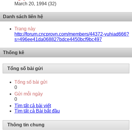
March 20, 1994 (32)
Danh sách liên hệ
Trang này
http://forum.cncprovn.com/members/44372-yuhiad666?
s=496ee41da068827bdce4450bcf9bc497
Thống kê
Tổng số bài gửi
Tổng số bài gửi
0
Gửi mỗi ngày
0
Tìm tất cả bài viết
Tìm tất cả Bài bắt đầu
Thông tin chung