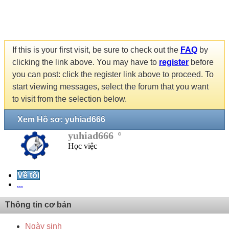
If this is your first visit, be sure to check out the
FAQ
by
clicking the link above. You may have to
register
before
you can post: click the register link above to proceed. To
start viewing messages, select the forum that you want
to visit from the selection below.
Xem Hồ sơ: yuhiad666
yuhiad666
Học việc
Về tôi
...
Thông tin cơ bản
Ngày sinh