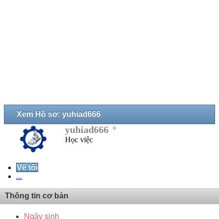
Xem Hồ sơ: yuhiad666
yuhiad666
Học việc
Về tôi
...
Thông tin cơ bản
Ngày sinh