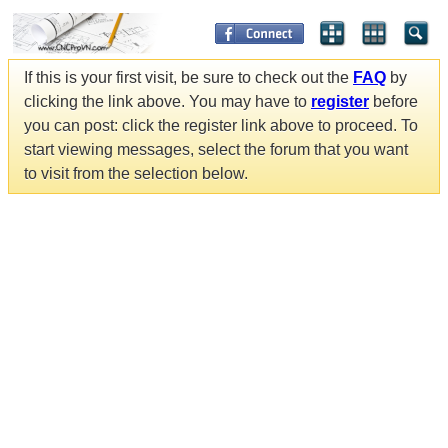
If this is your first visit, be sure to check out the
FAQ
by
clicking the link above. You may have to
register
before
you can post: click the register link above to proceed. To
start viewing messages, select the forum that you want
to visit from the selection below.