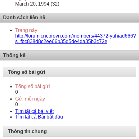
March 20, 1994 (32)
Danh sách liên hệ
Trang này
http://forum.cncprovn.com/members/44372-yuhiad666?
s=fbc838d8c2ee66b35d5de4da35b3c72e
Thống kê
Tổng số bài gửi
Tổng số bài gửi
0
Gửi mỗi ngày
0
Tìm tất cả bài viết
Tìm tất cả Bài bắt đầu
Thông tin chung